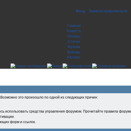
Вход
Зарегистрироваться
Главная
Новости
Обзоры
Статьи
Музыка
Бренды
Каталог
. Возможно это произошло по одной из следующих причин:
есь использовать средства управления форумом. Прочитайте правила форума
тивации.
ующих форм и ссылок.