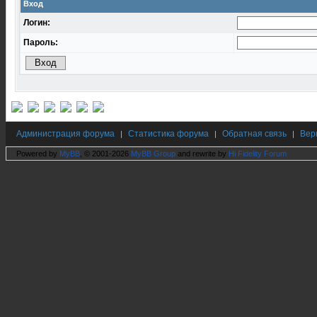
Вход
Логин:
Пароль:
Администрация форума
Статистика форума
Обратная связь
Вер
|
|
|
Powered by
MyBB
, © 2001-2026
MyBB Group
and rewrite by
Hi Fidelity Forum