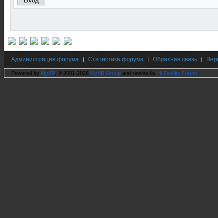
Администрация форума
Статистика форума
Обратная связь
Вер
|
|
|
Powered by
MyBB
, © 2001-2026
MyBB Group
and rewrite by
Hi Fidelity Forum