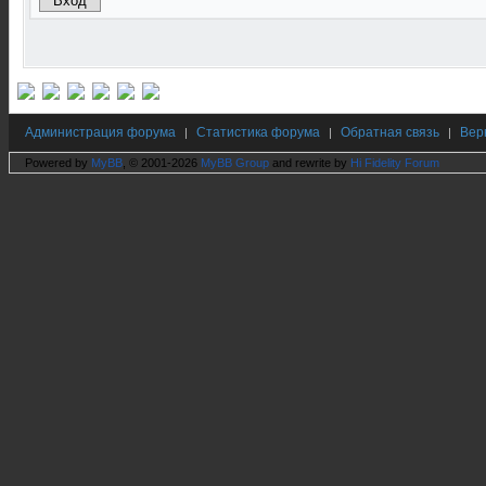
Администрация форума
Статистика форума
Обратная связь
Вер
|
|
|
Powered by
MyBB
, © 2001-2026
MyBB Group
and rewrite by
Hi Fidelity Forum