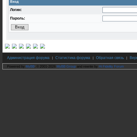
Вход
Логин:
Пароль:
Администрация форума
Статистика форума
Обратная связь
Вер
|
|
|
Powered by
MyBB
, © 2001-2026
MyBB Group
and rewrite by
Hi Fidelity Forum