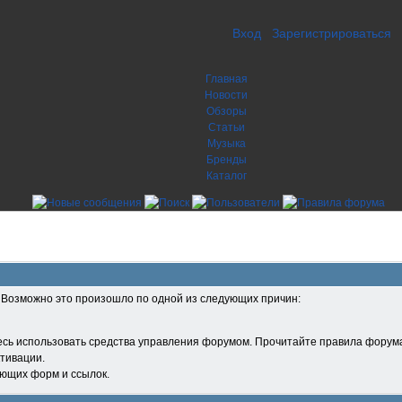
Вход
Зарегистрироваться
Главная
Новости
Обзоры
Статьи
Музыка
Бренды
Каталог
. Возможно это произошло по одной из следующих причин:
есь использовать средства управления форумом. Прочитайте правила форума
тивации.
ующих форм и ссылок.