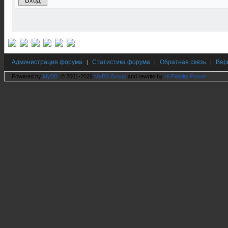
Администрация форума
Статистика форума
Обратная связь
Вер
|
|
|
Powered by
MyBB
, © 2001-2026
MyBB Group
and rewrite by
Hi Fidelity Forum