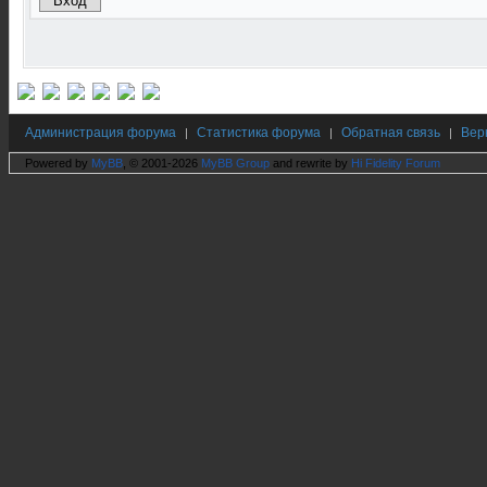
Администрация форума
Статистика форума
Обратная связь
Вер
|
|
|
Powered by
MyBB
, © 2001-2026
MyBB Group
and rewrite by
Hi Fidelity Forum