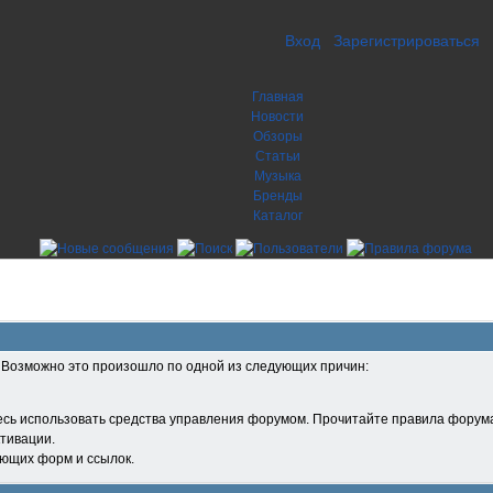
Вход
Зарегистрироваться
Главная
Новости
Обзоры
Статьи
Музыка
Бренды
Каталог
. Возможно это произошло по одной из следующих причин:
есь использовать средства управления форумом. Прочитайте правила форума
тивации.
ующих форм и ссылок.