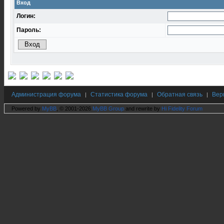
Вход
Логин:
Пароль:
Администрация форума
Статистика форума
Обратная связь
Вер
|
|
|
Powered by
MyBB
, © 2001-2026
MyBB Group
and rewrite by
Hi Fidelity Forum