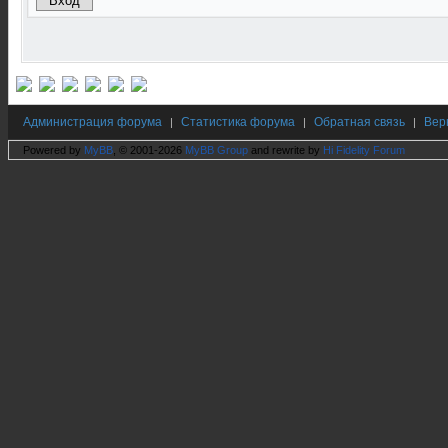
Администрация форума
Статистика форума
Обратная связь
Вер
|
|
|
Powered by
MyBB
, © 2001-2026
MyBB Group
and rewrite by
Hi Fidelity Forum