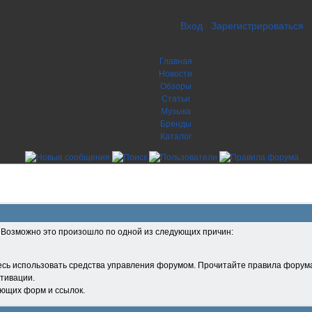
Вход
Зарегистрироваться
Главная
Новости
Обзоры
Статьи
Музыка
Бренды
Каталог
. Возможно это произошло по одной из следующих причин:
есь использовать средства управления форумом. Прочитайте правила форума
тивации.
ующих форм и ссылок.