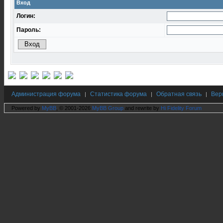
Вход
Логин:
Пароль:
Администрация форума
Статистика форума
Обратная связь
Вер
|
|
|
Powered by
MyBB
, © 2001-2026
MyBB Group
and rewrite by
Hi Fidelity Forum