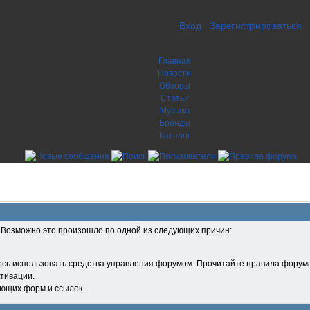
Вход
Зарегистрироваться
Главная
Новости
Обзоры
Статьи
Музыка
Бренды
Каталог
. Возможно это произошло по одной из следующих причин:
есь использовать средства управления форумом. Прочитайте правила форума
тивации.
ующих форм и ссылок.