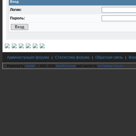
Вход
Логин:
Пароль:
Администрация форума
Статистика форума
Обратная связь
Вер
|
|
|
Powered by
MyBB
, © 2001-2026
MyBB Group
and rewrite by
Hi Fidelity Forum