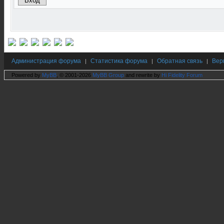
Администрация форума
Статистика форума
Обратная связь
Вер
|
|
|
Powered by
MyBB
, © 2001-2026
MyBB Group
and rewrite by
Hi Fidelity Forum