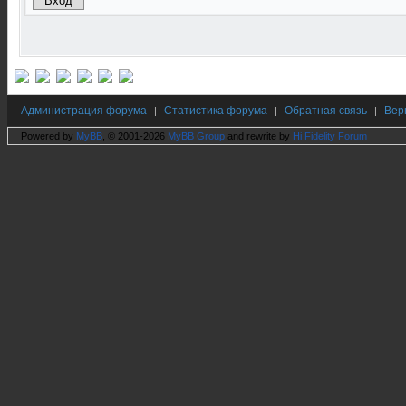
Администрация форума
Статистика форума
Обратная связь
Вер
|
|
|
Powered by
MyBB
, © 2001-2026
MyBB Group
and rewrite by
Hi Fidelity Forum