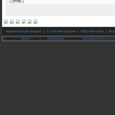
Администрация форума
Статистика форума
Обратная связь
Вер
|
|
|
Powered by
MyBB
, © 2001-2026
MyBB Group
and rewrite by
Hi Fidelity Forum