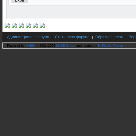
Администрация форума
Статистика форума
Обратная связь
Вер
|
|
|
Powered by
MyBB
, © 2001-2026
MyBB Group
and rewrite by
Hi Fidelity Forum