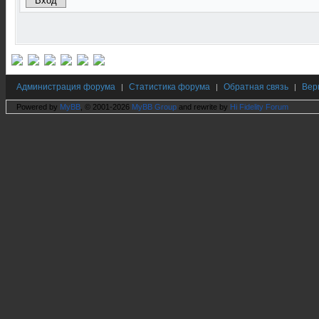
Администрация форума
Статистика форума
Обратная связь
Вер
|
|
|
Powered by
MyBB
, © 2001-2026
MyBB Group
and rewrite by
Hi Fidelity Forum