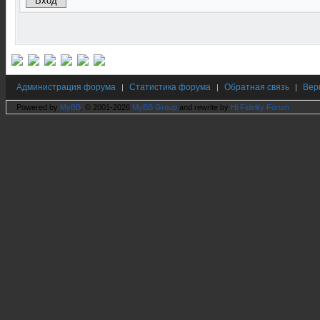
Администрация форума
Статистика форума
Обратная связь
Вер
|
|
|
Powered by
MyBB
, © 2001-2026
MyBB Group
and rewrite by
Hi Fidelity Forum