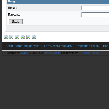
Вход
Логин:
Пароль:
Администрация форума
Статистика форума
Обратная связь
Вер
|
|
|
Powered by
MyBB
, © 2001-2026
MyBB Group
and rewrite by
Hi Fidelity Forum