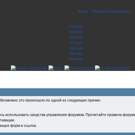
Вход
Зарегистрироваться
Главная
Новости
Обзоры
Статьи
Музыка
Бренды
Каталог
. Возможно это произошло по одной из следующих причин:
есь использовать средства управления форумом. Прочитайте правила форума
тивации.
ующих форм и ссылок.