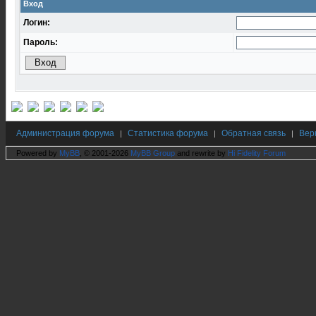
Вход
Логин:
Пароль:
Администрация форума
Статистика форума
Обратная связь
Вер
|
|
|
Powered by
MyBB
, © 2001-2026
MyBB Group
and rewrite by
Hi Fidelity Forum