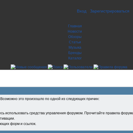
Вход
Зарегистрироваться
Главная
Новости
Обзоры
Статьи
Музыка
Бренды
Каталог
. Возможно это произошло по одной из следующих причин:
есь использовать средства управления форумом. Прочитайте правила форума
тивации.
ующих форм и ссылок.