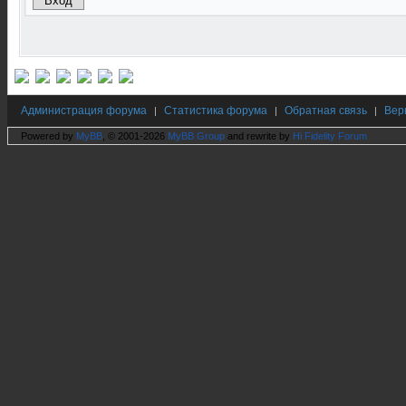
Администрация форума
Статистика форума
Обратная связь
Вер
|
|
|
Powered by
MyBB
, © 2001-2026
MyBB Group
and rewrite by
Hi Fidelity Forum