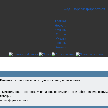
Вход
Зарегистрироваться
Главная
Новости
Обзоры
Статьи
Музыка
Бренды
Каталог
. Возможно это произошло по одной из следующих причин:
есь использовать средства управления форумом. Прочитайте правила форума
тивации.
ующих форм и ссылок.