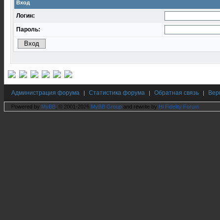
Вход
Логин:
Пароль:
Администрация форума
Статистика форума
Обратная связь
Вер
|
|
|
Powered by
MyBB
, © 2001-2026
MyBB Group
and rewrite by
Hi Fidelity Forum