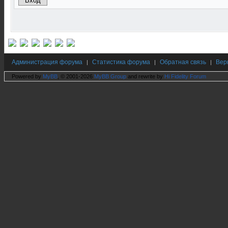
Администрация форума
Статистика форума
Обратная связь
Вер
|
|
|
Powered by
MyBB
, © 2001-2026
MyBB Group
and rewrite by
Hi Fidelity Forum