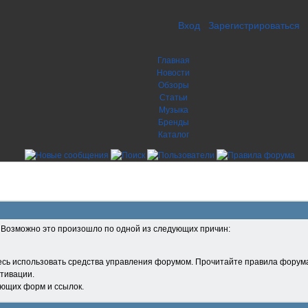
Вход
Зарегистрироваться
Главная
Новости
Обзоры
Статьи
Музыка
Бренды
Каталог
. Возможно это произошло по одной из следующих причин:
есь использовать средства управления форумом. Прочитайте правила форума
тивации.
ующих форм и ссылок.