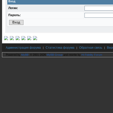
Вход
Логин:
Пароль:
Администрация форума
Статистика форума
Обратная связь
Вер
|
|
|
Powered by
MyBB
, © 2001-2026
MyBB Group
and rewrite by
Hi Fidelity Forum