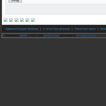
Администрация форума
Статистика форума
Обратная связь
Вер
|
|
|
Powered by
MyBB
, © 2001-2026
MyBB Group
and rewrite by
Hi Fidelity Forum