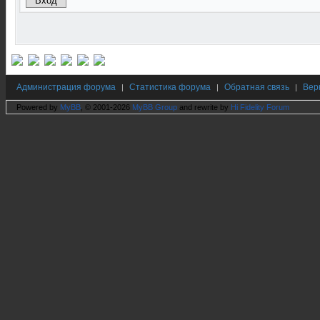
Администрация форума
Статистика форума
Обратная связь
Вер
|
|
|
Powered by
MyBB
, © 2001-2026
MyBB Group
and rewrite by
Hi Fidelity Forum