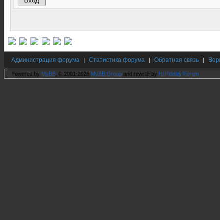
Администрация форума
Статистика форума
Обратная связь
Вер
|
|
|
Powered by
MyBB
, © 2001-2026
MyBB Group
and rewrite by
Hi Fidelity Forum