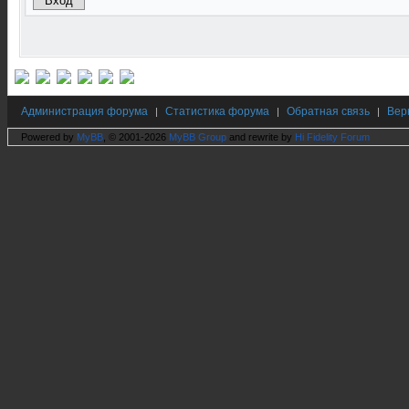
Администрация форума
Статистика форума
Обратная связь
Вер
|
|
|
Powered by
MyBB
, © 2001-2026
MyBB Group
and rewrite by
Hi Fidelity Forum