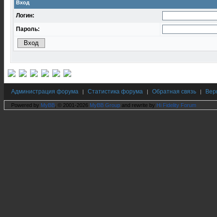
Вход
Логин:
Пароль:
Администрация форума
Статистика форума
Обратная связь
Вер
|
|
|
Powered by
MyBB
, © 2001-2026
MyBB Group
and rewrite by
Hi Fidelity Forum