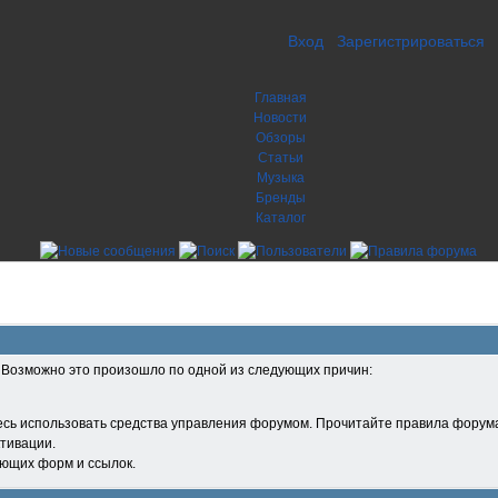
Вход
Зарегистрироваться
Главная
Новости
Обзоры
Статьи
Музыка
Бренды
Каталог
. Возможно это произошло по одной из следующих причин:
есь использовать средства управления форумом. Прочитайте правила форума
тивации.
ующих форм и ссылок.