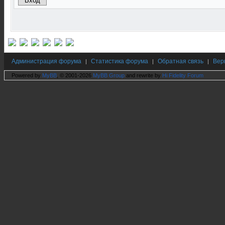
Администрация форума
Статистика форума
Обратная связь
Вер
|
|
|
Powered by
MyBB
, © 2001-2026
MyBB Group
and rewrite by
Hi Fidelity Forum