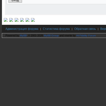
Администрация форума
Статистика форума
Обратная связь
Вер
|
|
|
Powered by
MyBB
, © 2001-2026
MyBB Group
and rewrite by
Hi Fidelity Forum