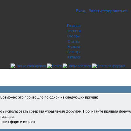
Вход
Зарегистрироваться
Главная
Новости
Обзоры
Статьи
Музыка
Бренды
Каталог
. Возможно это произошло по одной из следующих причин:
есь использовать средства управления форумом. Прочитайте правила форума
тивации.
ующих форм и ссылок.