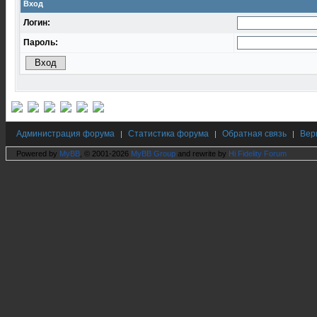
Вход
Логин:
Пароль:
Администрация форума
Статистика форума
Обратная связь
Вер
|
|
|
Powered by
MyBB
, © 2001-2026
MyBB Group
and rewrite by
Hi Fidelity Forum