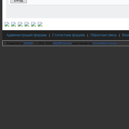
Администрация форума
Статистика форума
Обратная связь
Вер
|
|
|
Powered by
MyBB
, © 2001-2026
MyBB Group
and rewrite by
Hi Fidelity Forum