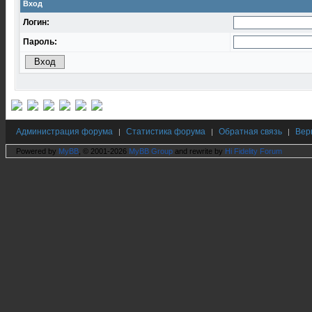
Вход
Логин:
Пароль:
Администрация форума
Статистика форума
Обратная связь
Вер
|
|
|
Powered by
MyBB
, © 2001-2026
MyBB Group
and rewrite by
Hi Fidelity Forum