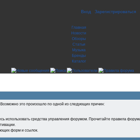
Вход
Зарегистрироваться
Главная
Новости
Обзоры
Статьи
Музыка
Бренды
Каталог
. Возможно это произошло по одной из следующих причин:
есь использовать средства управления форумом. Прочитайте правила форума
тивации.
ующих форм и ссылок.