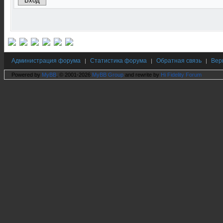
Администрация форума
Статистика форума
Обратная связь
Вер
|
|
|
Powered by
MyBB
, © 2001-2026
MyBB Group
and rewrite by
Hi Fidelity Forum