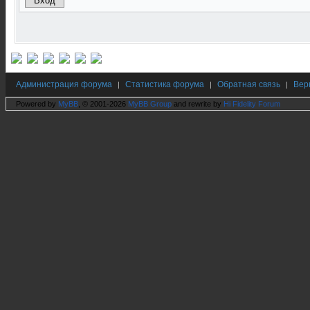
Администрация форума
Статистика форума
Обратная связь
Вер
|
|
|
Powered by
MyBB
, © 2001-2026
MyBB Group
and rewrite by
Hi Fidelity Forum