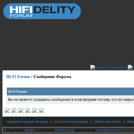
Hi-Fi Forum
/
Сообщение Форума
Hi-Fi Forum
Вы не можете создавать сообщения в этом форуме потому, что он закрыт,
Администрация форума
Статистика форума
Обратная связь
Вер
|
|
|
Powered by
MyBB
, © 2001-2026
MyBB Group
and rewrite by
Hi Fidelity Forum