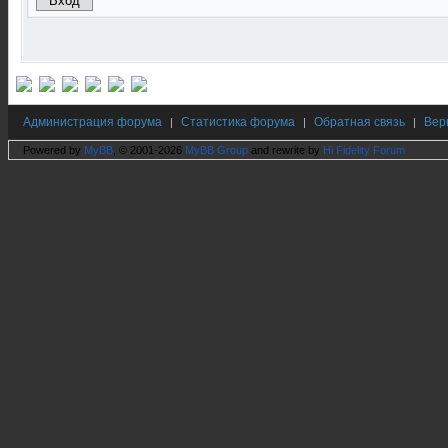
Администрация форума
Статистика форума
Обратная связь
Вер
|
|
|
Powered by
MyBB
, © 2001-2026
MyBB Group
and rewrite by
Hi Fidelity Forum