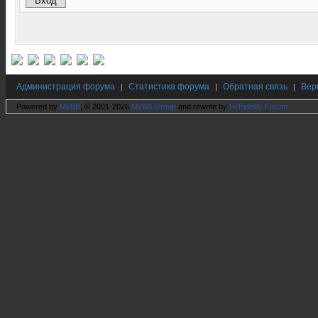
Администрация форума
Статистика форума
Обратная связь
Вер
|
|
|
Powered by
MyBB
, © 2001-2026
MyBB Group
and rewrite by
Hi Fidelity Forum