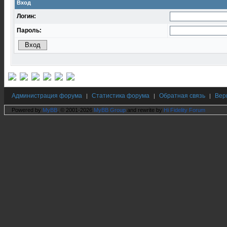
Вход
Логин:
Пароль:
Администрация форума
Статистика форума
Обратная связь
Вер
|
|
|
Powered by
MyBB
, © 2001-2026
MyBB Group
and rewrite by
Hi Fidelity Forum