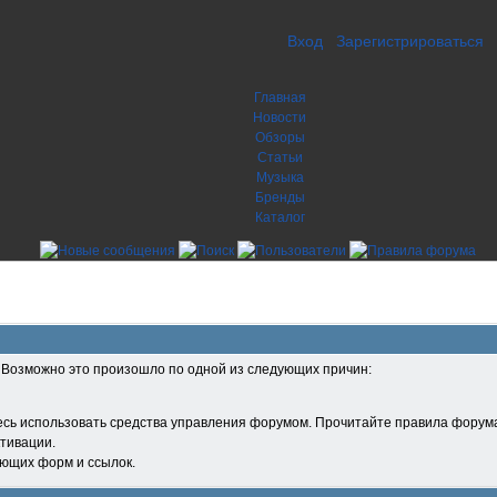
Вход
Зарегистрироваться
Главная
Новости
Обзоры
Статьи
Музыка
Бренды
Каталог
. Возможно это произошло по одной из следующих причин:
есь использовать средства управления форумом. Прочитайте правила форума
тивации.
ующих форм и ссылок.