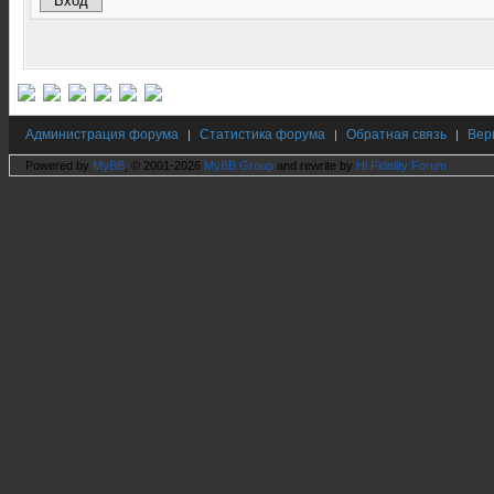
Администрация форума
Статистика форума
Обратная связь
Вер
|
|
|
Powered by
MyBB
, © 2001-2026
MyBB Group
and rewrite by
Hi Fidelity Forum