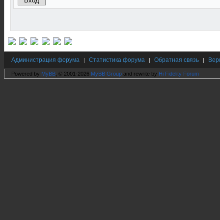
Администрация форума
Статистика форума
Обратная связь
Вер
|
|
|
Powered by
MyBB
, © 2001-2026
MyBB Group
and rewrite by
Hi Fidelity Forum