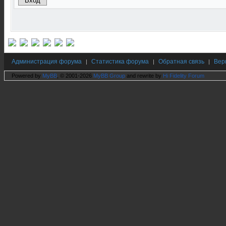
Администрация форума
Статистика форума
Обратная связь
Вер
|
|
|
Powered by
MyBB
, © 2001-2026
MyBB Group
and rewrite by
Hi Fidelity Forum