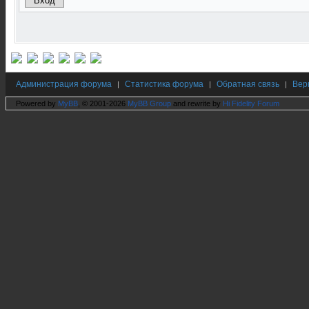
Администрация форума
Статистика форума
Обратная связь
Вер
|
|
|
Powered by
MyBB
, © 2001-2026
MyBB Group
and rewrite by
Hi Fidelity Forum