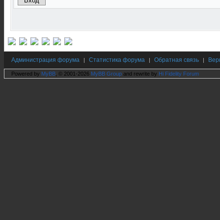
Администрация форума
Статистика форума
Обратная связь
Вер
|
|
|
Powered by
MyBB
, © 2001-2026
MyBB Group
and rewrite by
Hi Fidelity Forum