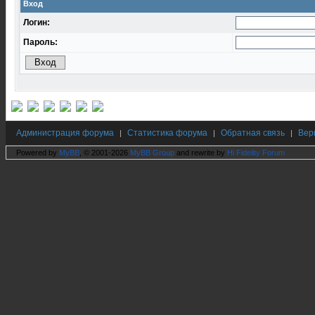
Вход
Логин:
Пароль:
Администрация форума
Статистика форума
Обратная связь
Вер
|
|
|
Powered by
MyBB
, © 2001-2026
MyBB Group
and rewrite by
Hi Fidelity Forum