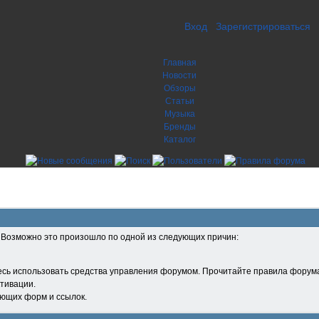
Вход
Зарегистрироваться
Главная
Новости
Обзоры
Статьи
Музыка
Бренды
Каталог
. Возможно это произошло по одной из следующих причин:
есь использовать средства управления форумом. Прочитайте правила форума
тивации.
ующих форм и ссылок.