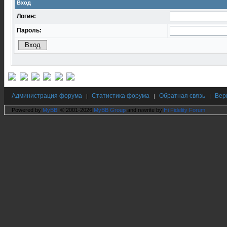
Вход
Логин:
Пароль:
Администрация форума
Статистика форума
Обратная связь
Вер
|
|
|
Powered by
MyBB
, © 2001-2026
MyBB Group
and rewrite by
Hi Fidelity Forum