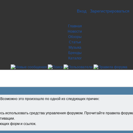
Вход
Зарегистрироваться
Главная
Новости
Обзоры
Статьи
Музыка
Бренды
Каталог
. Возможно это произошло по одной из следующих причин:
есь использовать средства управления форумом. Прочитайте правила форума
тивации.
ующих форм и ссылок.