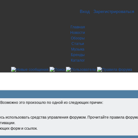
Вход
Зарегистрироваться
Главная
Новости
Обзоры
Статьи
Музыка
Бренды
Каталог
. Возможно это произошло по одной из следующих причин:
есь использовать средства управления форумом. Прочитайте правила форума
тивации.
ующих форм и ссылок.