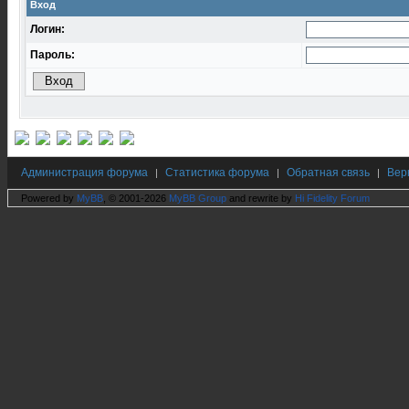
Вход
Логин:
Пароль:
Администрация форума
Статистика форума
Обратная связь
Вер
|
|
|
Powered by
MyBB
, © 2001-2026
MyBB Group
and rewrite by
Hi Fidelity Forum