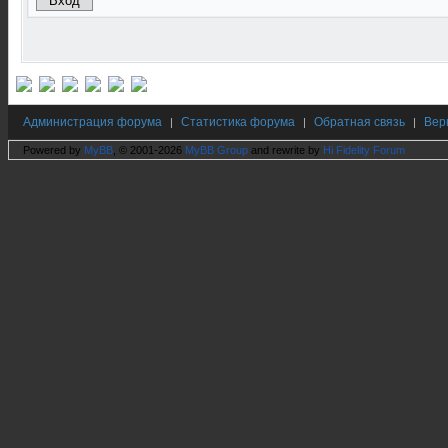
Администрация форума
Статистика форума
Обратная связь
Вер
|
|
|
Powered by
MyBB
, © 2001-2026
MyBB Group
and rewrite by
Hi Fidelity Forum