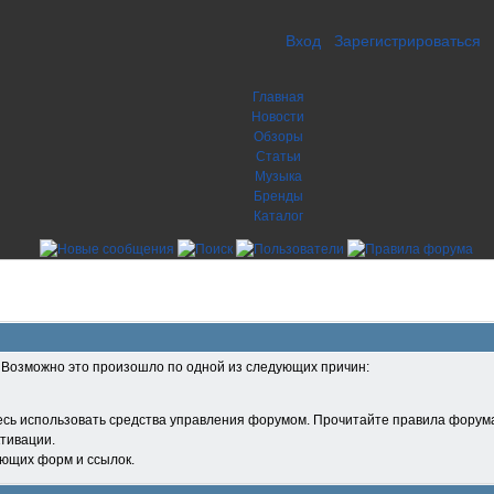
Вход
Зарегистрироваться
Главная
Новости
Обзоры
Статьи
Музыка
Бренды
Каталог
. Возможно это произошло по одной из следующих причин:
есь использовать средства управления форумом. Прочитайте правила форума
тивации.
ующих форм и ссылок.