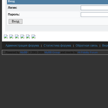
Вход
Логин:
Пароль:
Администрация форума
Статистика форума
Обратная связь
Вер
|
|
|
Powered by
MyBB
, © 2001-2026
MyBB Group
and rewrite by
Hi Fidelity Forum