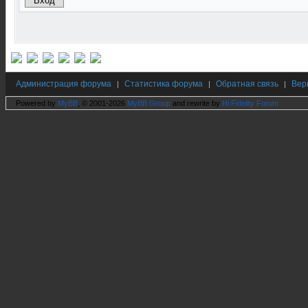
Администрация форума
Статистика форума
Обратная связь
Вер
|
|
|
Powered by
MyBB
, © 2001-2026
MyBB Group
and rewrite by
Hi Fidelity Forum