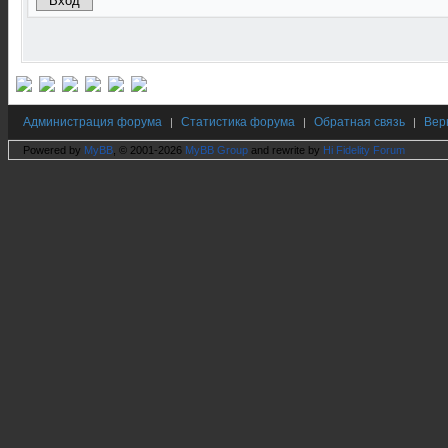
Администрация форума
Статистика форума
Обратная связь
Вер
|
|
|
Powered by
MyBB
, © 2001-2026
MyBB Group
and rewrite by
Hi Fidelity Forum